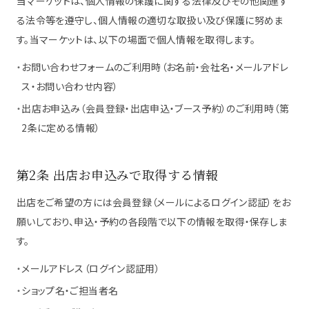
当マーケットは、個人情報の保護に関する法律及びその他関連す
る法令等を遵守し、個人情報の適切な取扱い及び保護に努めま
お問い合わせ
す。当マーケットは、以下の場面で個人情報を取得します。
・
お問い合わせフォームのご利用時（お名前・会社名・メールアドレ
出店者の方へ
ス・お問い合わせ内容）
出店者ログイン
・
出店お申込み（会員登録・出店申込・ブース予約）のご利用時（第
2条に定める情報）
第2条 出店お申込みで取得する情報
出店をご希望の方には会員登録（メールによるログイン認証）をお
願いしており、申込・予約の各段階で以下の情報を取得・保存しま
す。
・
メールアドレス（ログイン認証用）
・
ショップ名・ご担当者名